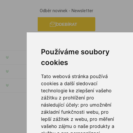
Odběr novinek - Newsletter
ODEBÍRAT
Používáme soubory
INFORMACE
cookies
MŮJ ÚČET
Tato webová stránka používá
cookies a další sledovací
INFORMACE
technologie ke zlepšení vašeho
zážitku z prohlížení pro
následující účely:
pro umožnění
SLEDUJTE NÁS
základní funkčnosti webu
,
pro
lepší zážitek z webu
,
pro měření
vašeho zájmu o naše produkty a