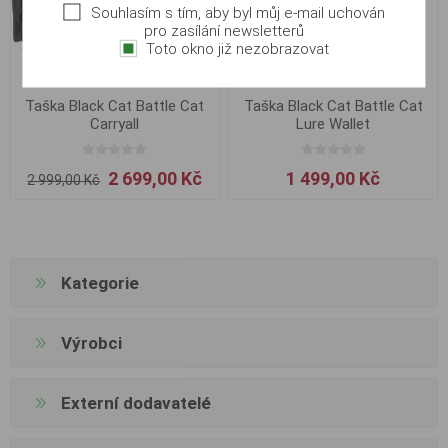
Souhlasím s tím, aby byl můj e-mail uchován
pro zasílání newsletterů
Toto okno již nezobrazovat
Taška Black Cat Battle Cat
Taška Black Cat Battle Cat
Carryall
Lure Wallet
2 699,00 Kč
1 499,00 Kč
2 999,00 Kč
Kategorie
Výrobci
Externí dodavatelé