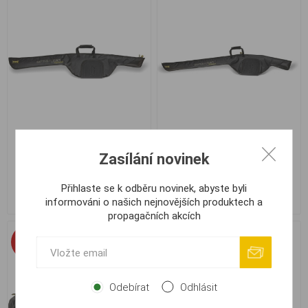
Pouzdro Black Cat Single
Pouzdro Black Cat Single
Zasílání novinek
Rod Bag 155cm
Rod Bag 180cm
Přihlaste se k odběru novinek, abyste byli
1 359,00 Kč
1 359,00 Kč
informováni o našich nejnovějších produktech a
propagačních akcích
-10%
Odebírat
Odhlásit