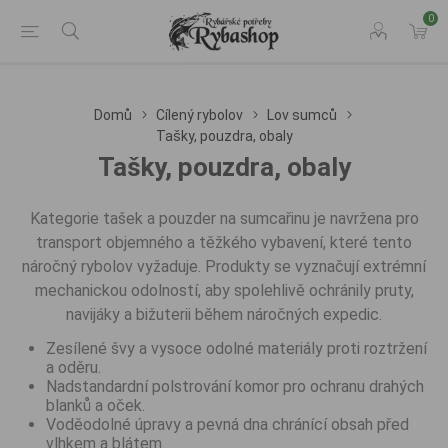
0
Domů
Cílený rybolov
Lov sumců
Tašky, pouzdra, obaly
Tašky, pouzdra, obaly
Kategorie tašek a pouzder na sumcařinu je navržena pro
transport objemného a těžkého vybavení, které tento
náročný rybolov vyžaduje. Produkty se vyznačují extrémní
mechanickou odolností, aby spolehlivě ochránily pruty,
navijáky a bižuterii během náročných expedic.
Zesílené švy a vysoce odolné materiály proti roztržení
a oděru.
Nadstandardní polstrování komor pro ochranu drahých
blanků a oček.
Voděodolné úpravy a pevná dna chránící obsah před
vlhkem a blátem.