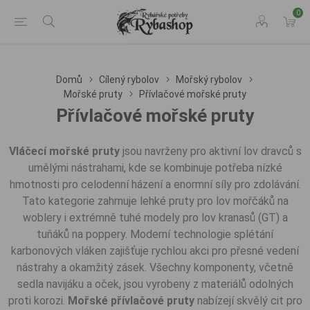
0
Domů
Cílený rybolov
Mořský rybolov
Mořské pruty
Přívlačové mořské pruty
Přívlačové mořské pruty
Vláčecí mořské pruty
jsou navrženy pro aktivní lov dravců s
umělými nástrahami, kde se kombinuje potřeba nízké
hmotnosti pro celodenní házení a enormní síly pro zdolávání.
Tato kategorie zahrnuje lehké pruty pro lov mořčáků na
woblery i extrémně tuhé modely pro lov kranasů (GT) a
tuňáků na poppery. Moderní technologie splétání
karbonových vláken zajišťuje rychlou akci pro přesné vedení
nástrahy a okamžitý zásek. Všechny komponenty, včetně
sedla navijáku a oček, jsou vyrobeny z materiálů odolných
proti korozi.
Mořské přívlačové pruty
nabízejí skvělý cit pro