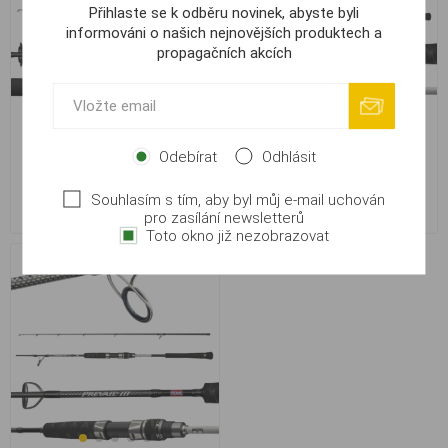
Přihlaste se k odběru novinek, abyste byli
informováni o našich nejnovějších produktech a
propagačních akcích
PENN Squadron IV Jigging
PENN Prevail III Jigging Spin
Odebírat
Odhlásit
Spin 2.04m 80lb 300-600g
1.83m 210g
Souhlasím s tím, aby byl můj e-mail uchován
2 349,00 Kč
2 949,00 Kč
pro zasílání newsletterů
Toto okno již nezobrazovat