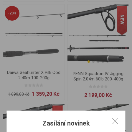
-20%
Daiwa Seahunter X Pilk Cod
PENN Squadron IV Jigging
2.40m 100-200g
Spin 2.04m 60lb 200-400g
1 359,20 Kč
2 199,00 Kč
1 699,00 Kč
Zasílání novinek