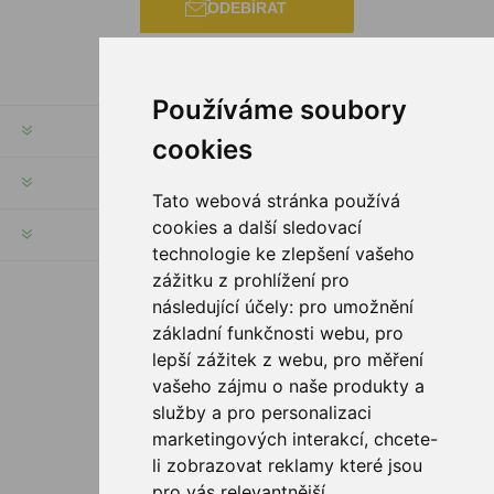
ODEBÍRAT
Používáme soubory
INFORMACE
cookies
MŮJ ÚČET
Tato webová stránka používá
cookies a další sledovací
INFORMACE
technologie ke zlepšení vašeho
zážitku z prohlížení pro
následující účely:
pro umožnění
SLEDUJTE NÁS
základní funkčnosti webu
,
pro
lepší zážitek z webu
,
pro měření
vašeho zájmu o naše produkty a
služby a pro personalizaci
MOŽNOSTI PLATBY
marketingových interakcí
,
chcete-
li zobrazovat reklamy které jsou
pro vás relevantnější
.