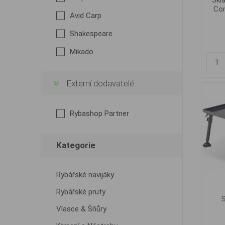
Skl
Com
Avid Carp
Shakespeare
Mikado
Externí dodavatelé
Rybashop Partner
Kategorie
Rybářské navijáky
Rybářské pruty
S
Vlasce & Šňůry