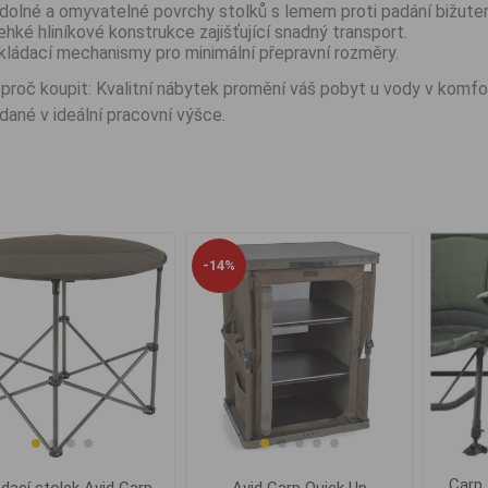
dolné a omyvatelné povrchy stolků s lemem proti padání bižuter
ehké hliníkové konstrukce zajišťující snadný transport.
kládací mechanismy pro minimální přepravní rozměry.
proč koupit: Kvalitní nábytek promění váš pobyt u vody v komfo
dané v ideální pracovní výšce.
-14%
Carp