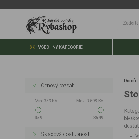
VŠECHNY KATEGORIE
Domů
Cenový rozsah
Sto
Min:
359 Kč
Max:
3 599 Kč
Kateg
359
3599
bivako
dostat
Skladová dostupnost
V