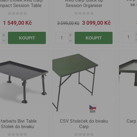
ádací stolek Avid Carp
Avid Carp Quick Up
se 
pact Session Table
Session Organiser
1 549,00 Kč
3 099,00 Kč
3 599,00 Kč
i
i
KOUPIT
KOUPIT
h
h
tarbaits Bivi Table
CSV Stoleček do bivaku
Carp
Stolek do bivaku
Carp