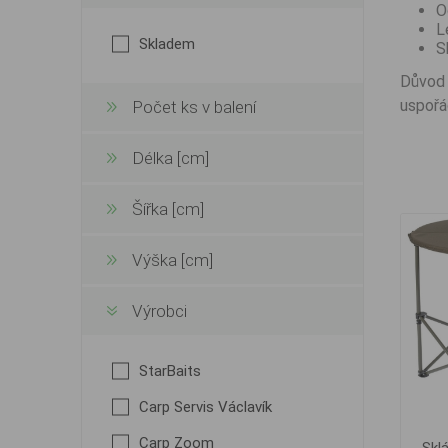
O
L
Skladem
S
Důvod 
uspořá
Počet ks v balení
Délka [cm]
Šířka [cm]
Výška [cm]
Výrobci
StarBaits
Carp Servis Václavík
Carp Zoom