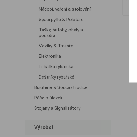
Nádobí, vaření a stolování
Spací pytle & Polštáře
Tašky, batohy, obaly a
pouzdra
Vozíky & Trakaře
Elektronika
Lehátka rybářská
Deštníky rybářské
Bižuterie & Součásti udice
Péče o úlovek
Stojany a Signalizátory
Výrobci