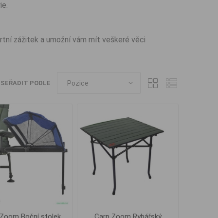
ie.
rtní zážitek a umožní vám mít veškeré věci
SEŘADIT PODLE
 Zoom Boční stolek
Carp Zoom Rybářský