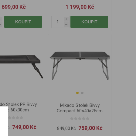
699,00 Kč
1 199,00 Kč
i
i
KOUPIT
KOUPIT
h
h
do Stolek PP Bivvy
Mikado Stolek Bivvy
Table 60x30cm
Compact 60×40×25cm
749,00 Kč
759,00 Kč
00 Kč
849,00 Kč