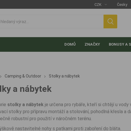
DOMŮ
ZNAČKY
BONUSY A 
Camping & Outdoor
Stolky a nábytek
lky a nábytek
orie
stolky a nábytek
je určena pro rybáře, kteří si chtějí u vod
vací stolky pro přípravu montáží a stolování, pohodlná křesla a da
ečně robustní pro použití v náročném terénu.
ýškově nastavitelné nohy s patkami proti zaboření do bláta.