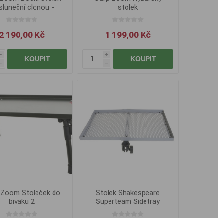
sluneční clonou -
stolek
65x45 cm
2 190,00 Kč
1 199,00 Kč
i
i
KOUPIT
KOUPIT
h
h
 Zoom Stoleček do
Stolek Shakespeare
bivaku 2
Superteam Sidetray