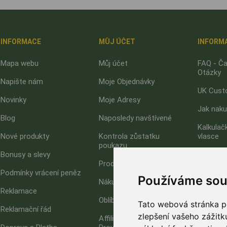
INFORMACE
MŮJ ÚČET
INFORM
Mapa webu
Můj účet
FAQ - Ča
Otázky
Napište nám
Moje Objednávky
UK Cust
Novinky
Moje Adresy
Jak nak
Blog
Naposledy navštívené
Kalkulač
Nové produkty
Kontrola zůstatku
vlasce
poukazu
Bonusy a slevy
Jak upla
Produkty k porovnání
poukaz?
Podmínky vrácení peněz
Používáme sou
Nákupní košík
O nás
Reklamace
Oblíbené
GDPR - O
Tato webová stránka po
Reklamační řád
zlepšení vašeho zážitku
Affiliate program -