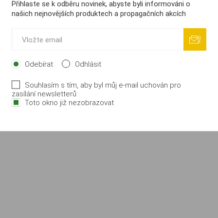
Přihlaste se k odběru novinek, abyste byli informováni o
i
i
KOUPIT
KOUPIT
našich nejnovějších produktech a propagačních akcích
h
h
Odebírat
Odhlásit
Souhlasím s tím, aby byl můj e-mail uchován pro
zasílání newsletterů
Toto okno již nezobrazovat