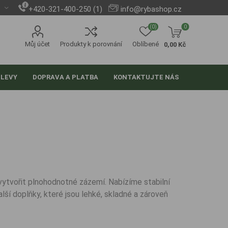
+420-321-400-250 (1)
info@rybashop.cz
(0)
0
Můj účet
Produkty k porovnání
Oblíbené
0,00 Kč
SLEVY
DOPRAVA A PLATBA
KONTAKTUJTE NÁS
y vytvořit plnohodnotné zázemí. Nabízíme stabilní
lší doplňky, které jsou lehké, skladné a zároveň