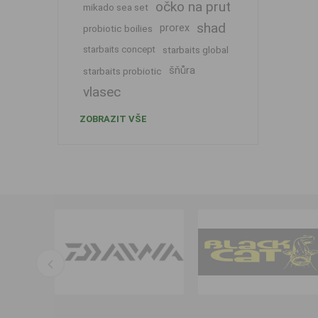
očko na prut
mikado sea set
shad
prorex
probiotic boilies
starbaits concept
starbaits global
šňůra
starbaits probiotic
vlasec
ZOBRAZIT VŠE