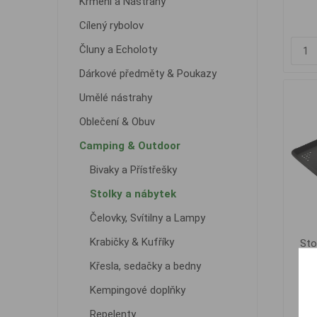
Krmení a Nástrahy
Cílený rybolov
Čluny a Echoloty
Dárkové předměty & Poukazy
Umělé nástrahy
Oblečení & Obuv
Camping & Outdoor
Bivaky a Přístřešky
Stolky a nábytek
Čelovky, Svítilny a Lampy
Krabičky & Kufříky
Sto
Fe
Křesla, sedačky a bedny
Kempingové doplňky
Repelenty