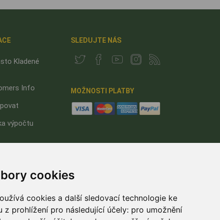
ACE
SLEDUJTE NÁS
sto Kladené
omers Info
MOŽNOSTI PLATBY
upovat
ka výpočtu
tnit slevový
bory cookies
chrana údajů
užívá cookies a další sledovací technologie ke
 z prohlížení pro následující účely:
pro umožnění