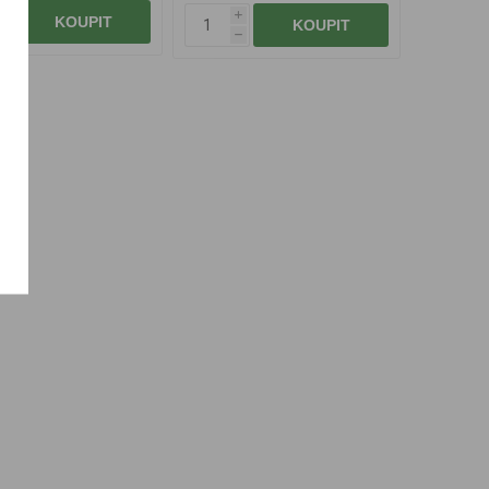
i
i
KOUPIT
KOUPIT
h
h