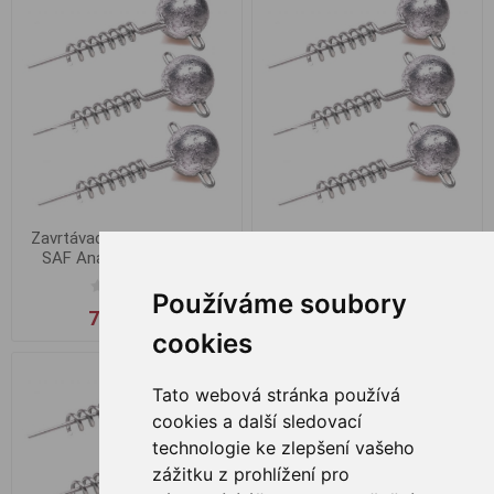
Zavrtávací Jigová Hlavička
Zavrtávací Jigová Hlavička
SAF Anaconda 18g 3ks
SAF Anaconda 20g 3ks
Používáme soubory
70,00 Kč
70,00 Kč
cookies
Tato webová stránka používá
cookies a další sledovací
technologie ke zlepšení vašeho
zážitku z prohlížení pro