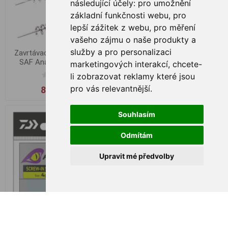
následující účely:
pro umožnění
základní funkčnosti webu
,
pro
lepší zážitek z webu
,
pro měření
vašeho zájmu o naše produkty a
služby a pro personalizaci
Zavrtávací Jigová Hlavička
Zavrtávací Jigová Hlavička
SAF Anaconda 27g 3ks
SAF Anaconda 30g 3ks
marketingových interakcí
,
chcete-
li zobrazovat reklamy které jsou
pro vás relevantnější
.
80,00 Kč
80,00 Kč
Souhlasím
Odmítám
Upravit mé předvolby
Mikado Čeburaška - 5ks