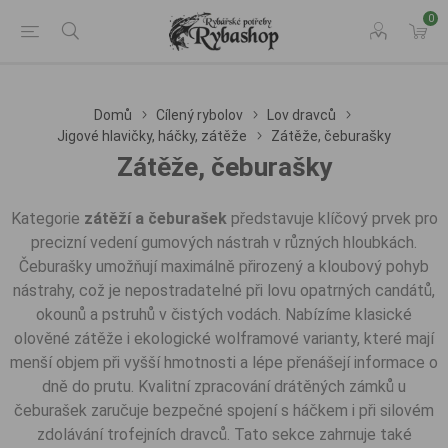
0
Domů
Cílený rybolov
Lov dravců
Jigové hlavičky, háčky, zátěže
Zátěže, čeburašky
Zátěže, čeburašky
Kategorie
zátěží a čeburašek
představuje klíčový prvek pro
precizní vedení gumových nástrah v různých hloubkách.
Čeburašky umožňují maximálně přirozený a kloubový pohyb
nástrahy, což je nepostradatelné při lovu opatrných candátů,
okounů a pstruhů v čistých vodách. Nabízíme klasické
olověné zátěže i ekologické wolframové varianty, které mají
menší objem při vyšší hmotnosti a lépe přenášejí informace o
dně do prutu. Kvalitní zpracování drátěných zámků u
čeburašek zaručuje bezpečné spojení s háčkem i při silovém
zdolávání trofejních dravců. Tato sekce zahrnuje také