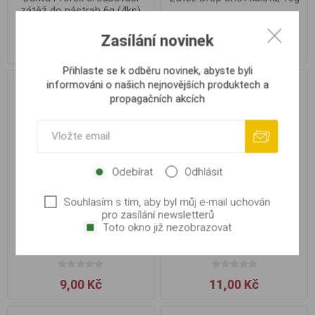
zátěž do nástrah 6g (4ks)
Zasílání novinek
85,00 Kč
9,00 Kč
Přihlaste se k odběru novinek, abyste byli
informováni o našich nejnovějších produktech a
propagačních akcích
Odebírat
Odhlásit
Souhlasím s tím, aby byl můj e-mail uchován
pro zasílání newsletterů
Toto okno již nezobrazovat
Zátěž Drop Shot kulatá, 15g
Zátěž Drop Shot kulatá, 20g
9,00 Kč
11,00 Kč