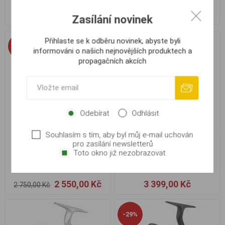
2 899,00 Kč
2 099,00 Kč
2 499,00 Kč
Zasílání novinek
Přihlaste se k odběru novinek, abyste byli
-7%
informováni o našich nejnovějších produktech a
propagačních akcích
Odebírat
Odhlásit
Souhlasím s tím, aby byl můj e-mail uchován
pro zasílání newsletterů
Daiwa Emcast A, 5000LD
Daiwa Emcast BR 4500A
Toto okno již nezobrazovat
2 550,00 Kč
3 399,00 Kč
2 750,00 Kč
-29%