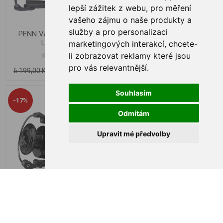
lepší zážitek z webu
,
pro měření
vašeho zájmu o naše produkty a
služby a pro personalizaci
PENN Vantage XT 8000
Prologic C-Series 5000 BF
Longcast
marketingových interakcí
,
chcete-
li zobrazovat reklamy které jsou
pro vás relevantnější
.
4 699,00 Kč
999,00 Kč
6 199,00 Kč
1 099,00 Kč
Souhlasím
-17%
Odmítám
Upravit mé předvolby
Prologic C-Series 6000 BF
Prologic Avenger XD 7000
FD SST Handle