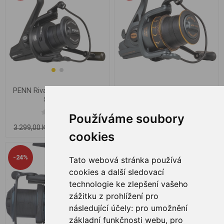
PENN Surfblaster III
PENN Rival Longcast Black
Longcast 8000
8000 LC
Používáme soubory
3 899,00 Kč
2 899,00 Kč
4 799,00 Kč
3 299,00 Kč
cookies
-24%
-9%
Tato webová stránka používá
cookies a další sledovací
technologie ke zlepšení vašeho
zážitku z prohlížení pro
následující účely:
pro umožnění
základní funkčnosti webu
,
pro