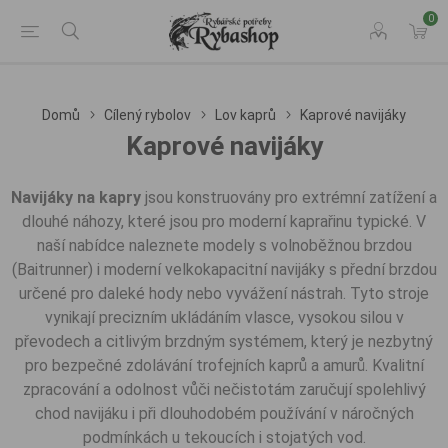
0
Domů
Cílený rybolov
Lov kaprů
Kaprové navijáky
Kaprové navijáky
Navijáky na kapry
jsou konstruovány pro extrémní zatížení a
dlouhé náhozy, které jsou pro moderní kaprařinu typické. V
naší nabídce naleznete modely s volnoběžnou brzdou
(Baitrunner) i moderní velkokapacitní navijáky s přední brzdou
určené pro daleké hody nebo vyvážení nástrah. Tyto stroje
vynikají precizním ukládáním vlasce, vysokou silou v
převodech a citlivým brzdným systémem, který je nezbytný
pro bezpečné zdolávání trofejních kaprů a amurů. Kvalitní
zpracování a odolnost vůči nečistotám zaručují spolehlivý
chod navijáku i při dlouhodobém používání v náročných
podmínkách u tekoucích i stojatých vod.