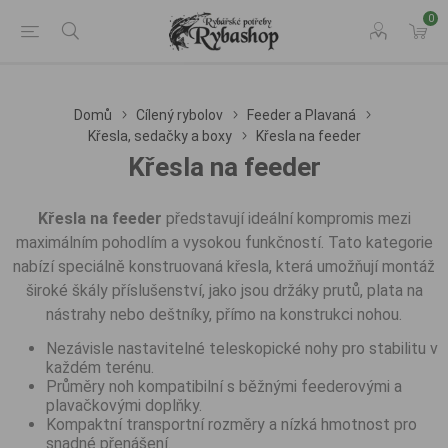
0
Domů
Cílený rybolov
Feeder a Plavaná
Křesla, sedačky a boxy
Křesla na feeder
Křesla na feeder
Křesla na feeder
představují ideální kompromis mezi
maximálním pohodlím a vysokou funkčností. Tato kategorie
nabízí speciálně konstruovaná křesla, která umožňují montáž
široké škály příslušenství, jako jsou držáky prutů, plata na
nástrahy nebo deštníky, přímo na konstrukci nohou.
Nezávisle nastavitelné teleskopické nohy pro stabilitu v
každém terénu.
Průměry noh kompatibilní s běžnými feederovými a
plavačkovými doplňky.
Kompaktní transportní rozměry a nízká hmotnost pro
snadné přenášení.