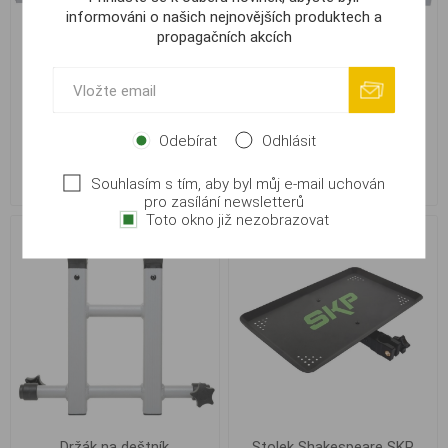
informováni o našich nejnovějších produktech a
propagačních akcích
Stolek Shakespeare
Stolek Shakespeare
Superteam Sidetray
Superteam Sidetray with
Odebírat
Odhlásit
Groundbait Bowl
1 199,00 Kč
1 099,00 Kč
Souhlasím s tím, aby byl můj e-mail uchován
pro zasílání newsletterů
Toto okno již nezobrazovat
Držák na deštník
Stolek Shakespeare SKP