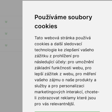
Používáme soubory
INFORMACE
cookies
MŮJ ÚČET
Tato webová stránka používá
cookies a další sledovací
INFORMACE
technologie ke zlepšení vašeho
zážitku z prohlížení pro
následující účely:
pro umožnění
SLEDUJTE NÁS
základní funkčnosti webu
,
pro
lepší zážitek z webu
,
pro měření
vašeho zájmu o naše produkty a
služby a pro personalizaci
MOŽNOSTI PLATBY
marketingových interakcí
,
chcete-
li zobrazovat reklamy které jsou
pro vás relevantnější
.