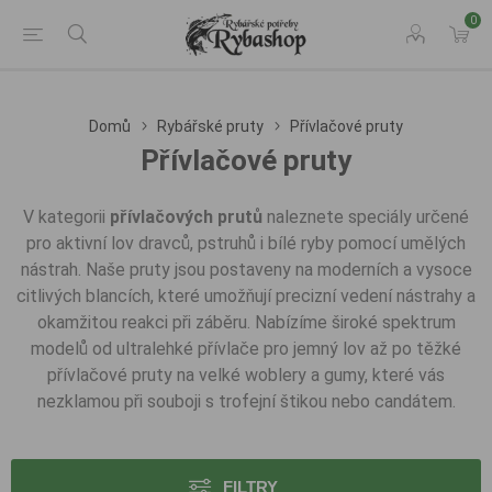
0
Domů
Rybářské pruty
Přívlačové pruty
Přívlačové pruty
V kategorii
přívlačových prutů
naleznete speciály určené
pro aktivní lov dravců, pstruhů i bílé ryby pomocí umělých
nástrah. Naše pruty jsou postaveny na moderních a vysoce
citlivých blancích, které umožňují precizní vedení nástrahy a
okamžitou reakci při záběru. Nabízíme široké spektrum
modelů od ultralehké přívlače pro jemný lov až po těžké
přívlačové pruty na velké woblery a gumy, které vás
nezklamou při souboji s trofejní štikou nebo candátem.
FILTRY