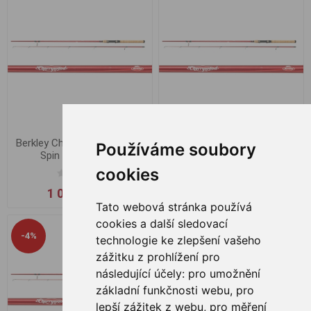
Berkley Cherrywood Original
Berkley Cherrywood Original
Používáme soubory
Spin 2.40m 2-10g
Spin 2.40m 3-18g
cookies
1 089,00 Kč
1 139,00 Kč
Tato webová stránka používá
cookies a další sledovací
-4%
technologie ke zlepšení vašeho
zážitku z prohlížení pro
následující účely:
pro umožnění
základní funkčnosti webu
,
pro
lepší zážitek z webu
,
pro měření