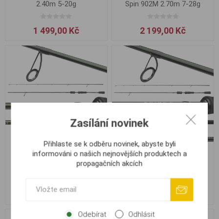
2.40m 5-20g
Spin 902M 2.70m 7-28g
1 499,00 Kč
2 199,00 Kč
Zasílání novinek
Přihlaste se k odběru novinek, abyste byli
informováni o našich nejnovějších produktech a
Abu Garcia SPIKE S Finesse
Abu Garcia SPIKE S Finesse
propagačních akcích
Jig 762 2.30m 5-18g
Spin 702 2.10m 3-15g
2 268,00 Kč
2 399,00 Kč
Odebírat
Odhlásit