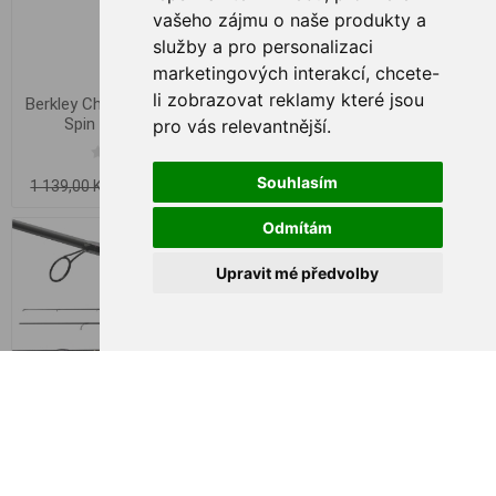
vašeho zájmu o naše produkty a
služby a pro personalizaci
marketingových interakcí
,
chcete-
li zobrazovat reklamy které jsou
Berkley Cherrywood Original
Berkley Cherrywood Spezi
Spin 2.40m 7-28g
Trout Spin 2.40m 7-28g
pro vás relevantnější
.
1 099,00 Kč
999,00 Kč
Souhlasím
1 139,00 Kč
Odmítám
Upravit mé předvolby
Berkley Lightning HT II Spin
Berkley Lightning HT II
902ML 2.70m 10-30g
Travel 964M 2.90m 8-32g