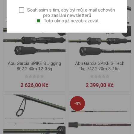
Souhlasím s tím, aby byl můj e-mail uchován
pro zasílání newsletterů
Toto okno již nezobrazovat
Abu Garcia SPIKE S Jigging
Abu Garcia SPIKE S Tech
802 2.40m 12-35g
Rig 742 2.20m 3-16g
2 626,00 Kč
2 399,00 Kč
-8%