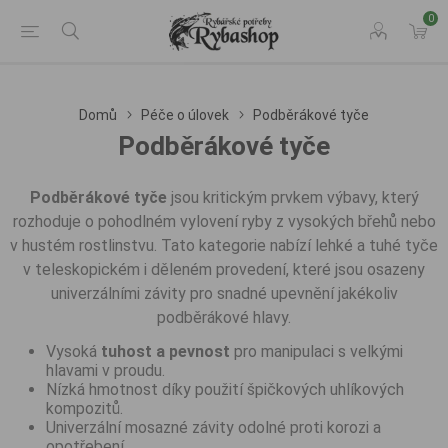
0
Domů
Péče o úlovek
Podběrákové tyče
Podběrákové tyče
Podběrákové tyče
jsou kritickým prvkem výbavy, který
rozhoduje o pohodlném vylovení ryby z vysokých břehů nebo
v hustém rostlinstvu. Tato kategorie nabízí lehké a tuhé tyče
v teleskopickém i děleném provedení, které jsou osazeny
univerzálními závity pro snadné upevnění jakékoliv
podběrákové hlavy.
Vysoká
tuhost a pevnost
pro manipulaci s velkými
hlavami v proudu.
Nízká hmotnost díky použití špičkových uhlíkových
kompozitů.
Univerzální mosazné závity odolné proti korozi a
opotřebení.