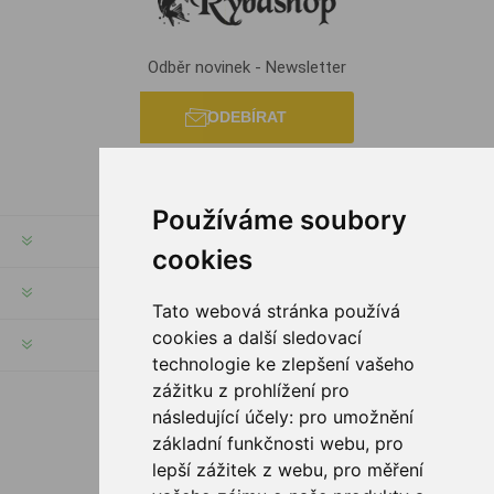
Odběr novinek - Newsletter
ODEBÍRAT
Používáme soubory
INFORMACE
cookies
MŮJ ÚČET
Tato webová stránka používá
cookies a další sledovací
INFORMACE
technologie ke zlepšení vašeho
zážitku z prohlížení pro
následující účely:
pro umožnění
SLEDUJTE NÁS
základní funkčnosti webu
,
pro
lepší zážitek z webu
,
pro měření