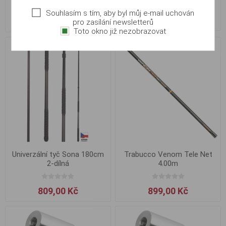
Souhlasím s tím, aby byl můj e-mail uchován
679,00 Kč
489,00 Kč
pro zasílání newsletterů
Toto okno již nezobrazovat
Univerzální tyč Sona 180cm
Trabucco Venom Tele Net
2-dílná
4.00m
809,00 Kč
899,00 Kč