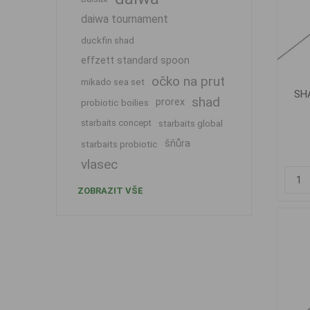
daiwa tournament
duckfin shad
effzett standard spoon
očko na prut
mikado sea set
SHA
shad
prorex
probiotic boilies
starbaits concept
starbaits global
šňůra
starbaits probiotic
vlasec
ZOBRAZIT VŠE