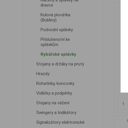
Kačeny a splávky na
dravce
Kulová plovátka
(Bubliny)
Podvodní splávky
Příslušenství ke
splávkům
Rybářské splávky
Stojany a držáky na pruty
Se
Hrazdy
Rohatinky, koncovky
Vidličky a podpěrky
Stojany na vážení
Swingery a Indikátory
Signalizátory elektronické