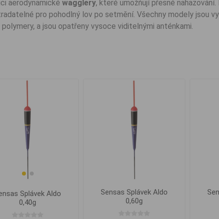
ici aerodynamické
wagglery
, které umožňují přesné nahazování.
radatelné pro pohodlný lov po setmění. Všechny modely jsou vyro
 polymery, a jsou opatřeny vysoce viditelnými anténkami.
Sensas Splávek Aldo
Sen
ensas Splávek Aldo
0,60g
0,40g