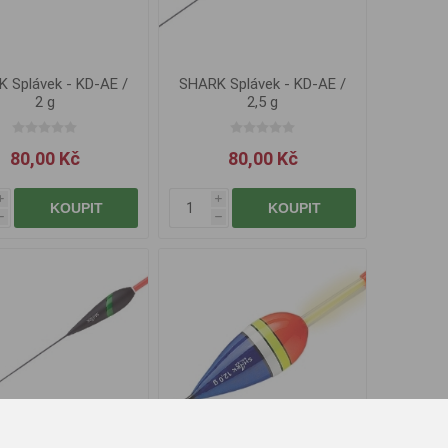
 Splávek - KD-AE /
SHARK Splávek - KD-AE /
2 g
2,5 g
80,00 Kč
80,00 Kč
i
i
KOUPIT
KOUPIT
h
h