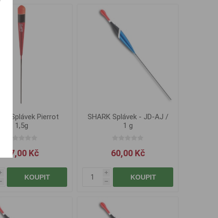
as Splávek Pierrot
SHARK Splávek - JD-AJ /
1,5g
1 g
47,00 Kč
60,00 Kč
i
i
KOUPIT
KOUPIT
h
h