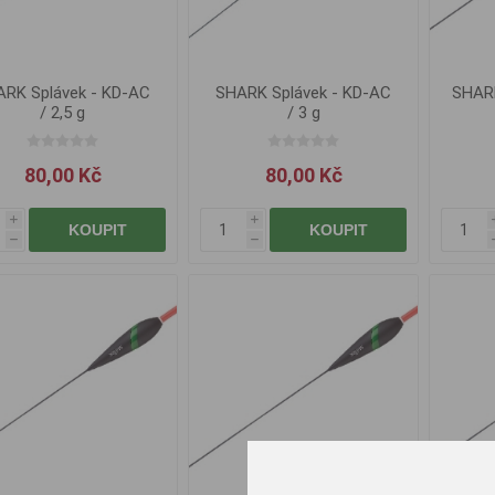
RK Splávek - KD-AC
SHARK Splávek - KD-AC
SHARK
/ 2,5 g
/ 3 g
80,00 Kč
80,00 Kč
i
i
KOUPIT
KOUPIT
h
h