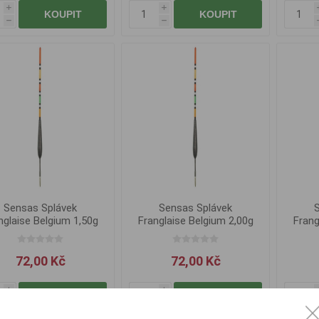
i
i
KOUPIT
KOUPIT
h
h
Sensas Splávek
Sensas Splávek
nglaise Belgium 1,50g
Franglaise Belgium 2,00g
Frang
72,00 Kč
72,00 Kč
i
i
KOUPIT
KOUPIT
h
h