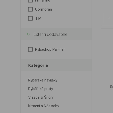
FilFishing
Cormoran
TiM
Externí dodavatelé
Rybashop Partner
Kategorie
Rybářské navijáky
S
Rybářské pruty
Vlasce & Šňůry
Krmení a Nástrahy