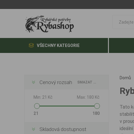
VŠECHNY KATEGORIE
Domů
Cenový rozsah
SMAZAT VŠE
Ryb
Min:
21 Kč
Max:
180 Kč
Tato k
21
180
stabil
v prou
ideáln
Skladová dostupnost