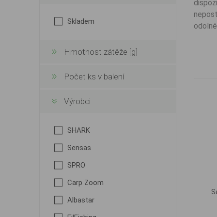
dispoz
nepost
Skladem
odolné
Hmotnost zátěže [g]
Počet ks v balení
Výrobci
SHARK
Sensas
SPRO
Carp Zoom
S
Albastar