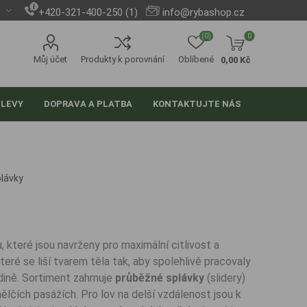
+420-321-400-250 (1)
info@rybashop.cz
(0)
0
Můj účet
Produkty k porovnání
Oblíbené
0,00 Kč
SLEVY
DOPRAVA A PLATBA
KONTAKTUJTE NÁS
lávky
, které jsou navrženy pro maximální citlivost a
které se liší tvarem těla tak, aby spolehlivě pracovaly
adině. Sortiment zahrnuje
průběžné splávky
(slidery)
ělčích pasážích. Pro lov na delší vzdálenost jsou k