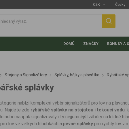
DOMŮ
ZNAČKY
BONUSY A 
Stojany a Signalizátory
Splávky, bójky a plovátka
Rybářské sp
ářské splávky
ategorie nabízí komplexní výběr signalizátorů pro lov na plavanou
itu. Najdete zde
rybářské splávky na stojatou i tekoucí vodu
, 
du nebo naopak signalizovaly i ty nejjemnější záběry na klidné hl
í pro lov ve velkých hloubkách a
pevné splávky
pro rychlý lov v m