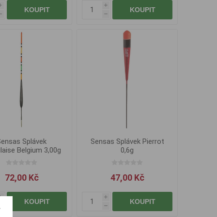
i
i
KOUPIT
KOUPIT
h
h
Sensas Splávek
Sensas Splávek Pierrot
laise Belgium 3,00g
0,6g
72,00 Kč
47,00 Kč
i
i
KOUPIT
KOUPIT
h
h