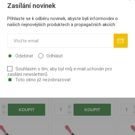
Zasílání novinek
Přihlaste se k odběru novinek, abyste byli informováni o
našich nejnovějších produktech a propagačních akcích
Odebírat
Odhlásit
Souhlasím s tím, aby byl můj e-mail uchován pro
nsas Splávek Pierrot
Sensas Splávek Pierrot
Sens
zasílání newsletterů
0,8g
1,0g
Toto okno již nezobrazovat
47,00 Kč
47,00 Kč
i
i
KOUPIT
KOUPIT
h
h