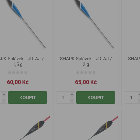
RK Splávek - JD-AJ /
SHARK Splávek - JD-AJ /
SHARK
1,5 g
2 g
60,00 Kč
65,00 Kč
i
i
KOUPIT
KOUPIT
h
h