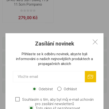
11.5cm Pompano
279,00 Kč
Zasílání novinek
Kategorie
Přihlaste se k odběru novinek, abyste byli
Výrobci
informováni o našich nejnovějších produktech a
propagačních akcích
Externí dodavatelé
Oblíbené tagy
Odebírat
Odhlásit
Souhlasím s tím, aby byl můj e-mail uchován
pro zasílání newsletterů
Toto okno již nezobrazovat