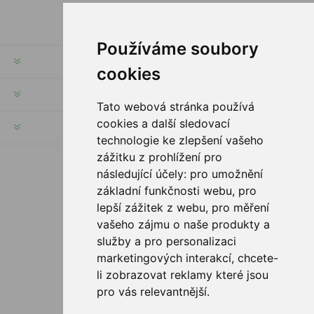
Používáme soubory
INFORMACE
cookies
MŮJ ÚČET
Tato webová stránka používá
cookies a další sledovací
INFORMACE
technologie ke zlepšení vašeho
zážitku z prohlížení pro
následující účely:
pro umožnění
SLEDUJTE NÁS
základní funkčnosti webu
,
pro
lepší zážitek z webu
,
pro měření
vašeho zájmu o naše produkty a
služby a pro personalizaci
MOŽNOSTI PLATBY
marketingových interakcí
,
chcete-
li zobrazovat reklamy které jsou
pro vás relevantnější
.