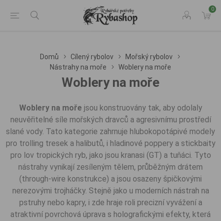
0
Domů
Cílený rybolov
Mořský rybolov
Nástrahy na moře
Woblery na moře
Woblery na moře
Woblery na moře
jsou konstruovány tak, aby odolaly
neuvěřitelné síle mořských dravců a agresivnímu prostředí
slané vody. Tato kategorie zahrnuje hlubokopotápivé modely
pro trolling tresek a halibutů, i hladinové poppery a stickbaity
pro lov tropických ryb, jako jsou kranasi (GT) a tuňáci. Tyto
nástrahy vynikají zesíleným tělem, průběžným drátem
(through-wire konstrukce) a jsou osazeny špičkovými
nerezovými trojháčky. Stejně jako u moderních nástrah na
pstruhy nebo kapry, i zde hraje roli precizní vyvážení a
atraktivní povrchová úprava s holografickými efekty, která