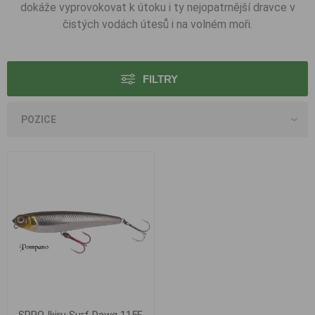
dokáže vyprovokovat k útoku i ty nejopatrnější dravce v
čistých vodách útesů i na volném moři.
FILTRY
SPRO Ikiru Surf Dawq 115F