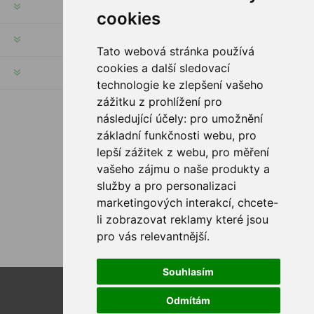
INFORMACE
cookies
MŮJ ÚČET
Tato webová stránka používá
cookies a další sledovací
INFORMACE
technologie ke zlepšení vašeho
zážitku z prohlížení pro
následující účely:
pro umožnění
SLEDUJTE NÁS
základní funkčnosti webu
,
pro
lepší zážitek z webu
,
pro měření
vašeho zájmu o naše produkty a
služby a pro personalizaci
MOŽNOSTI PLATBY
marketingových interakcí
,
chcete-
li zobrazovat reklamy které jsou
pro vás relevantnější
.
Souhlasím
Powered by
nopCommerce
Odmítám
Designed by
Nop-Templates.com