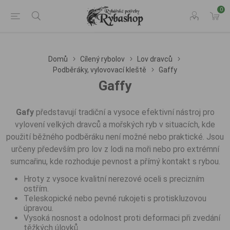
0
Domů
Cílený rybolov
Lov dravců
Podběráky, vylovovací kleště
Gaffy
Gaffy
Gafy
představují tradiční a vysoce efektivní nástroj pro
vylovení velkých dravců a mořských ryb v situacích, kde
použití běžného podběráku není možné nebo praktické. Jsou
určeny především pro lov z lodi na moři nebo pro extrémní
sumcařinu, kde rozhoduje pevnost a přímý kontakt s rybou.
Hroty z vysoce kvalitní nerezové oceli s precizním
ostřím.
Teleskopické nebo pevné rukojeti s protiskluzovou
úpravou.
Vysoká nosnost a odolnost proti deformaci při zvedání
těžkých úlovků.