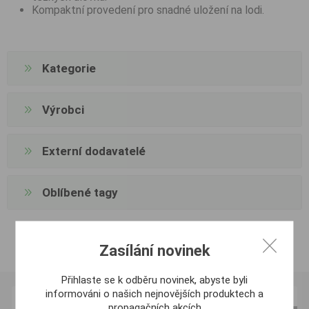
Kompaktní provedení pro snadné uložení na lodi.
Kategorie
Výrobci
Externí dodavatelé
Oblíbené tagy
Zasílání novinek
Přihlaste se k odběru novinek, abyste byli
informováni o našich nejnovějších produktech a
propagačních akcích