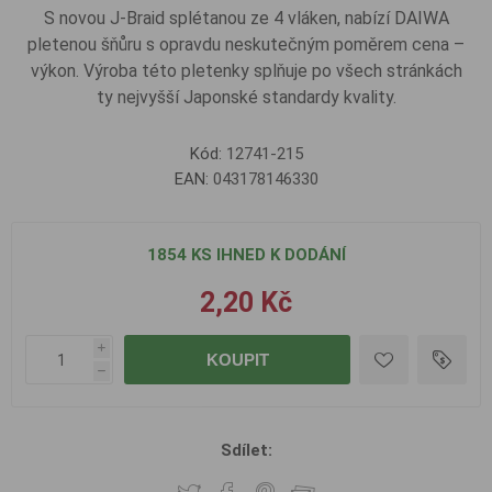
S novou J-Braid splétanou ze 4 vláken, nabízí DAIWA
pletenou šňůru s opravdu neskutečným poměrem cena –
výkon. Výroba této pletenky splňuje po všech stránkách
ty nejvyšší Japonské standardy kvality.
Kód:
12741-215
EAN:
043178146330
1854 KS IHNED K DODÁNÍ
2,20 Kč
i
KOUPIT
h
Sdílet: