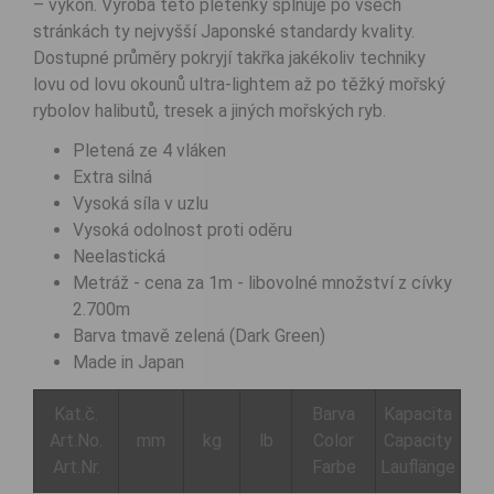
– výkon. Výroba této pletenky splňuje po všech
stránkách ty nejvyšší Japonské standardy kvality.
Dostupné průměry pokryjí takřka jakékoliv techniky
lovu od lovu okounů ultra-lightem až po těžký mořský
rybolov halibutů, tresek a jiných mořských ryb.
Pletená ze 4 vláken
Extra silná
Vysoká síla v uzlu
Vysoká odolnost proti oděru
Neelastická
Metráž - cena za 1m - libovolné množství z cívky
2.700m
Barva tmavě zelená (Dark Green)
Made in Japan
Kat.č.
Barva
Kapacita
Art.No.
mm
kg
lb
Color
Capacity
Art.Nr.
Farbe
Lauflänge