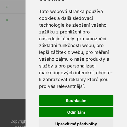
MŮJ ÚČET
Tato webová stránka používá
cookies a další sledovací
INFORMACE
technologie ke zlepšení vašeho
zážitku z prohlížení pro
následující účely:
pro umožnění
SLEDUJTE NÁS
základní funkčnosti webu
,
pro
lepší zážitek z webu
,
pro měření
vašeho zájmu o naše produkty a
služby a pro personalizaci
MOŽNOSTI PLATBY
marketingových interakcí
,
chcete-
li zobrazovat reklamy které jsou
pro vás relevantnější
.
Souhlasím
Powered by
nopCommerce
Odmítám
Designed by
Nop-Templates.com
Copyright © 2026 Rybashop CZ. Všechna práva vyhrazena.
Upravit mé předvolby