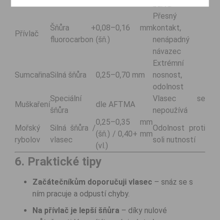
barva
Přesný
Šňůra +
0,08–0,16 mm
kontakt,
Přívlač
fluorocarbon
(šň.)
nenápadný
návazec
Extrémní
Sumcařina
Silná šňůra
0,25–0,70 mm
nosnost,
odolnost
Speciální
Vlasec se
Muškaření
dle AFTMA
šňůra
nepoužívá
0,25–0,35 mm
Mořský
Silná šňůra /
Odolnost proti
(šň.) / 0,40+ mm
rybolov
vlasec
soli nutností
(vl.)
6. Praktické tipy
Začátečníkům doporučuji vlasec
– snáz se s
ním pracuje a odpustí chyby.
Na přívlač je lepší šňůra
– díky nulové