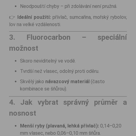
Neodpouští chyby – při zdolávání není pružná.
👉
Ideální použití:
přívlač, sumcařina, mořský rybolov,
lov na velké vzdálenosti.
3. Fluorocarbon – speciální
možnost
Skoro neviditelný ve vodě.
Tvrdší než vlasec, odolný proti oděru.
Skvělý jako
návazcový materiál
(často
kombinace se šňůrou).
4. Jak vybrat správný průměr a
nosnost
Menší ryby (plavaná, lehká přívlač):
0,14–0,20
mm vlasec, nebo 0,06–0,10 mm šňůra.