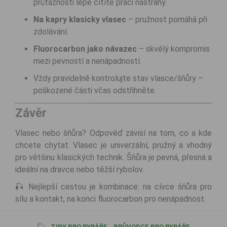
průtažnosti lépe cítíte práci nástrahy.
Na kapry klasicky vlasec
– pružnost pomáhá při
zdolávání.
Fluorocarbon jako návazec
– skvělý kompromis
mezi pevností a nenápadností.
Vždy pravidelně kontrolujte stav vlasce/šňůry –
poškozené části včas odstřihněte.
Závěr
Vlasec nebo šňůra? Odpověď závisí na tom, co a kde
chcete chytat. Vlasec je univerzální, pružný a vhodný
pro většinu klasických technik. Šňůra je pevná, přesná a
ideální na dravce nebo těžší rybolov.
🎣 Nejlepší cestou je kombinace: na cívce šňůra pro
sílu a kontakt, na konci fluorocarbon pro nenápadnost.
TIPY PRO RYBÁŘE
,
PRŮVODCE PRO RYBÁŘE