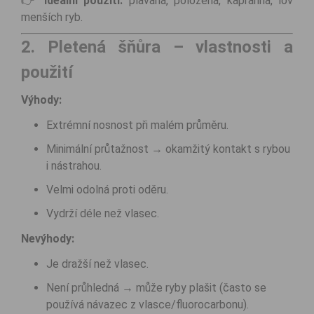
👉
Ideální použití:
plavaná, položená, kaprařina, lov
menších ryb.
2. Pletená šňůra – vlastnosti a
použití
Výhody:
Extrémní nosnost při malém průměru.
Minimální průtažnost → okamžitý kontakt s rybou
i nástrahou.
Velmi odolná proti oděru.
Vydrží déle než vlasec.
Nevýhody:
Je dražší než vlasec.
Není průhledná → může ryby plašit (často se
používá návazec z vlasce/fluorocarbonu).