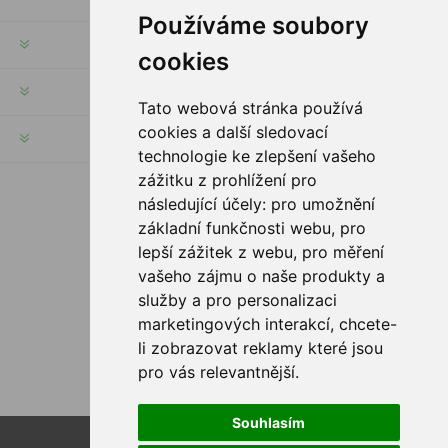
Používáme soubory
INFORMACE
cookies
MŮJ ÚČET
Tato webová stránka používá
cookies a další sledovací
INFORMACE
technologie ke zlepšení vašeho
zážitku z prohlížení pro
následující účely:
pro umožnění
SLEDUJTE NÁS
základní funkčnosti webu
,
pro
lepší zážitek z webu
,
pro měření
vašeho zájmu o naše produkty a
služby a pro personalizaci
MOŽNOSTI PLATBY
marketingových interakcí
,
chcete-
li zobrazovat reklamy které jsou
pro vás relevantnější
.
Souhlasím