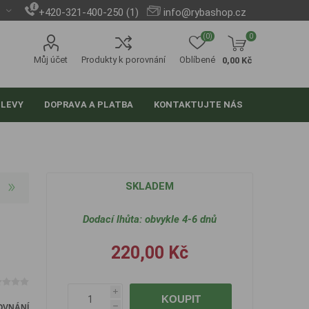
+420-321-400-250 (1)
info@rybashop.cz
(0)
0
Můj účet
Produkty k porovnání
Oblíbené
0,00 Kč
SLEVY
DOPRAVA A PLATBA
KONTAKTUJTE NÁS
SKLADEM
Dodací lhůta:
obvykle 4-6 dnů
220,00 Kč
i
KOUPIT
OVNÁNÍ
h