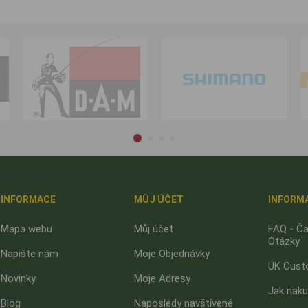
INFORMACE
MŮJ ÚČET
INFORM
Mapa webu
Můj účet
FAQ - Ča
Otázky
Napište nám
Moje Objednávky
UK Cust
Novinky
Moje Adresy
Jak nak
Blog
Naposledy navštívené