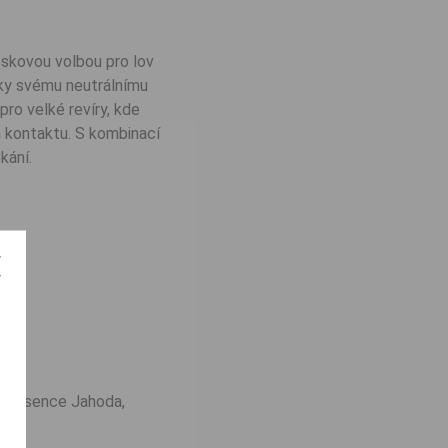
skovou volbou pro lov
ky svému neutrálnímu
 pro velké revíry, kde
m kontaktu. S kombinací
kání.
ské esence Jahoda,