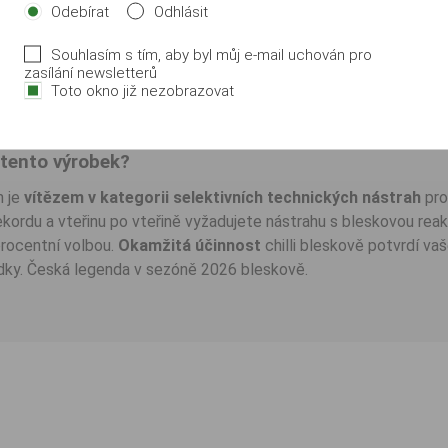
Odebírat
Odhlásit
y
jem: 250 ml
Souhlasím s tím, aby byl můj e-mail uchován pro
zasílání newsletterů
a
Toto okno již nezobrazovat
ně vyvážené (Balance)
 tento výrobek?
m je
vítězem v kategorii selektivních technických nástrah
pro
kordu a vteřinu po vteřině vyžadujete nástrahu s bleskovou reak
rocentní volbou.
Okamžitá účinnost
chilli bleskově potvrdí vaš
dky. Česká legenda v sezóně 2026 bleskově.