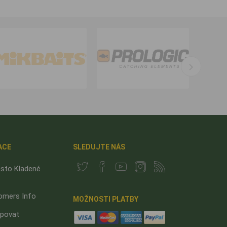
ACE
SLEDUJTE NÁS
sto Kladené
omers Info
MOŽNOSTI PLATBY
upovat