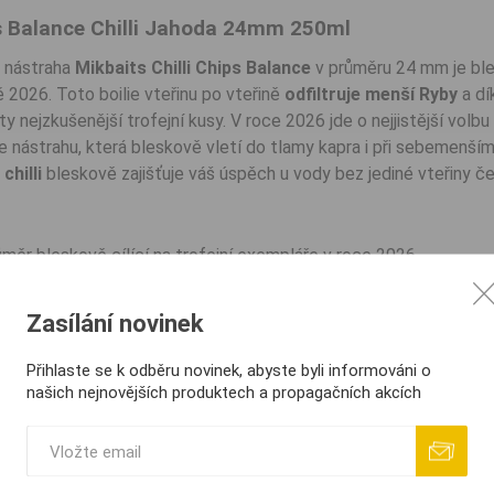
ps Balance Chilli Jahoda 24mm 250ml
á nástraha
Mikbaits Chilli Chips Balance
v průměru 24 mm je ble
 2026. Toto boilie vteřinu po vteřině
odfiltruje menší Ryby
a dí
ty nejzkušenější trofejní kusy. V roce 2026 jde o nejjistější volbu
 nástrahu, která bleskově vletí do tlamy kapra i při sebemenší
chilli
bleskově zajišťuje váš úspěch u vody bez jediné vteřiny če
měr bleskově cílící na trofejní exempláře v roce 2026.
ajišťující bleskově přirozený pohyb nástrahy v 2026.
hilli pro stoprocentní dráždivost vteřinu po náhozu.
Zasílání novinek
átí bleskově překonávající ostražitost velkých kaprů.
ní s enzymatickými moučkami pro rok 2026 bleskově.
Přihlaste se k odběru novinek, abyste byli informováni o
našich nejnovějších produktech a propagačních akcích
ké moučky, belachan, extra lehké složky, Robin Red, chilli, brit