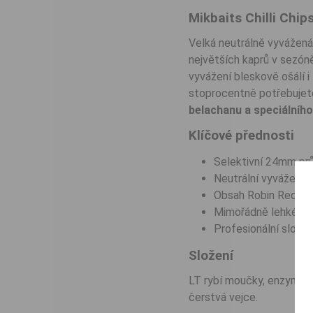
Mikbaits Chilli Chi
Velká neutrálně vyvážen
největších kaprů v sezóně
vyvážení bleskově ošálí i 
stoprocentně potřebujete
belachanu a speciálního 
Klíčové přednosti
Selektivní 24mm prů
Neutrální vyvážení z
Obsah Robin Redu a c
Mimořádně lehké nas
Profesionální slože
Složení
LT rybí moučky, enzymatic
čerstvá vejce.