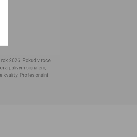
 rok 2026. Pokud v roce
cí a pálivým signálem,
e kvality. Profesionální