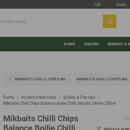
DOMŮ
ZNAČKY
BONUSY A 
MIKBAITS CHILLI CHIPS BALAN...
MIKBAITS CHILLI CHIPS BOILI...
Domů
Krmení a Nástrahy
Boilies & Pop Ups
Mikbaits Chilli Chips Balance Boilie Chilli Jahoda 24mm 250ml
Mikbaits Chilli Chips
Balance Boilie Chilli
PŘIDAT K POR