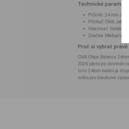
Technické parametr
Průměr: 24 mm / Ob
Příchuť: Chilli Jahod
Vlastnost: Selektiv
Značka: Mikbaits
Proč si vybrat právě
Chilli Chips Balance 24m
2026 jdete po životním re
toto 24mm balení je stop
volba pro bleskové výsle