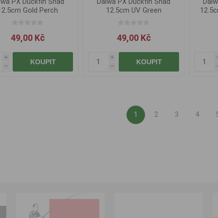
iwa PX Duckfin Shad
Daiwa PX Duckfin Shad
Daiw
12.5cm Gold Perch
12.5cm UV Green
12.5c
Chartreuse
49,00 Kč
49,00 Kč
i
i
KOUPIT
KOUPIT
h
h
1
2
3
4