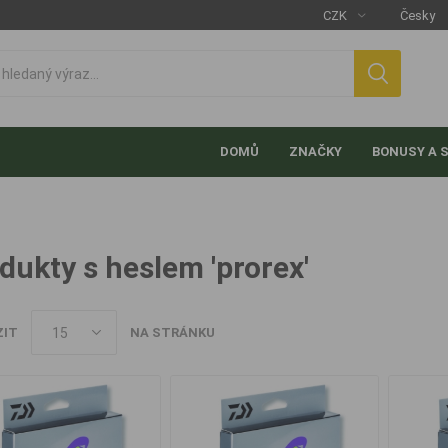
DOMŮ
ZNAČKY
BONUSY A 
dukty s heslem 'prorex'
ZIT
NA STRÁNKU