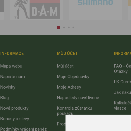
INFORMACE
MŮJ ÚČET
INFORM
Mapa webu
Můj účet
FAQ - Ča
Otázky
Napište nám
Moje Objednávky
UK Cust
Novinky
Moje Adresy
Jak nak
Blog
Naposledy navštívené
Kalkulač
Nové produkty
Kontrola zůstatku
vlasce
poukazu
Bonusy a slevy
Jak upla
Produkty k porovnání
poukaz?
Podmínky vrácení peněz