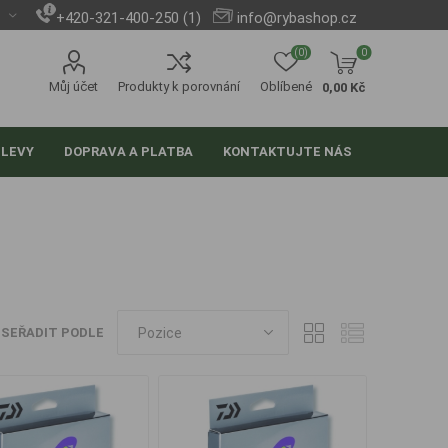
+420-321-400-250 (1)
info@rybashop.cz
(0)
0
Můj účet
Produkty k porovnání
Oblíbené
0,00 Kč
SLEVY
DOPRAVA A PLATBA
KONTAKTUJTE NÁS
SEŘADIT PODLE