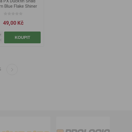
a PX Duckfin Shad
m Blue Flake Shiner
49,00 Kč
i
KOUPIT
h
5