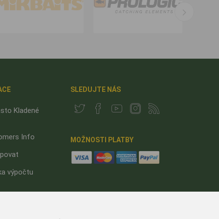
ACE
SLEDUJTE NÁS
sto Kladené
omers Info
MOŽNOSTI PLATBY
upovat
ka výpočtu
tnit slevový