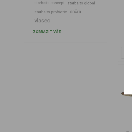
starbaits concept
starbaits global
šňůra
starbaits probiotic
Dai
vlasec
Sup
ZOBRAZIT VŠE