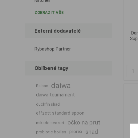
Mitchell
ZOBRAZIT VŠE
Externí dodavatelé
Dai
Sup
Rybashop Partner
Oblíbené tagy
daiwa
Balsax
daiwa tournament
duckfin shad
effzett standard spoon
očko na prut
mikado sea set
shad
prorex
probiotic boilies