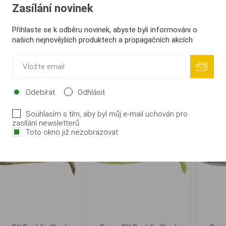
Zasílání novinek
wa Prorex FC Leader
Daiwa Prorex FC Leader
Daiw
Přihlaste se k odběru novinek, abyste byli informováni o
er Soft, 15m 0.60mm
Super Soft, 15m 0.90mm
Super
našich nejnovějších produktech a propagačních akcích
278,00 Kč
390,00 Kč
i
i
KOUPIT
KOUPIT
Odebírat
Odhlásit
h
h
Souhlasím s tím, aby byl můj e-mail uchován pro
zasílání newsletterů
Toto okno již nezobrazovat