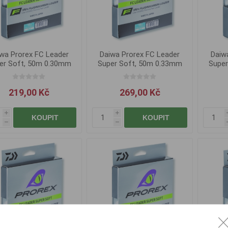
wa Prorex FC Leader
Daiwa Prorex FC Leader
Daiw
er Soft, 50m 0.30mm
Super Soft, 50m 0.33mm
Super
219,00 Kč
269,00 Kč
i
i
KOUPIT
KOUPIT
h
h