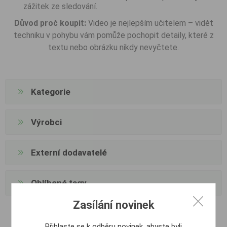
zážitek ze sledování.
Důvod proč koupit:
Video je nejlepším učitelem – vidět
techniku v pohybu vám pomůže pochopit detaily, které z
textu nebo obrázku nikdy nevyčtete.
Kategorie
Výrobci
Externí dodavatelé
Oblíbené tagy
Zasílání novinek
Přihlaste se k odběru novinek, abyste byli