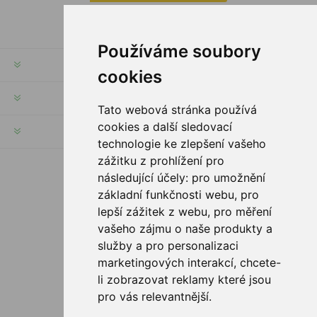
Používáme soubory
INFORMACE
cookies
MŮJ ÚČET
Tato webová stránka používá
cookies a další sledovací
INFORMACE
technologie ke zlepšení vašeho
zážitku z prohlížení pro
následující účely:
pro umožnění
SLEDUJTE NÁS
základní funkčnosti webu
,
pro
lepší zážitek z webu
,
pro měření
vašeho zájmu o naše produkty a
služby a pro personalizaci
MOŽNOSTI PLATBY
marketingových interakcí
,
chcete-
li zobrazovat reklamy které jsou
pro vás relevantnější
.