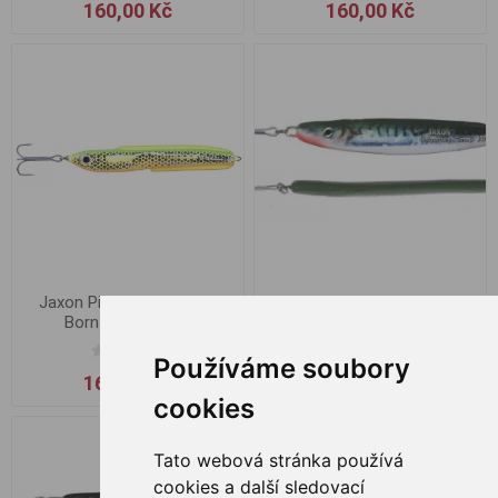
160,00 Kč
160,00 Kč
Jaxon Pilker Holo Select
Jaxon Pilker Holo Select
Born - 150 g / ZH
Getka Arbok - 160 g / A
Používáme soubory
160,00 Kč
160,00 Kč
cookies
Tato webová stránka používá
cookies a další sledovací