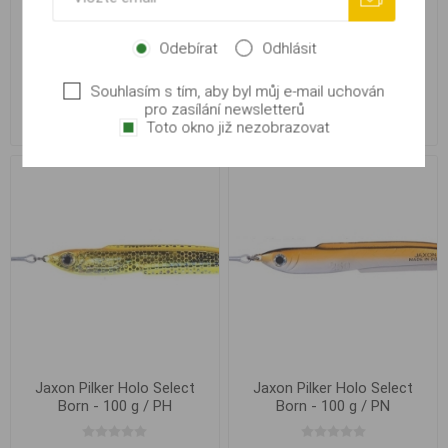
Odebírat
Odhlásit
Jaxon Pilker Holo Select
Jaxon Pilker Holo Select
Born - 100 g / NH
Born - 100 g / P
Souhlasím s tím, aby byl můj e-mail uchován
pro zasílání newsletterů
130,00 Kč
130,00 Kč
Toto okno již nezobrazovat
Jaxon Pilker Holo Select
Jaxon Pilker Holo Select
Born - 100 g / PH
Born - 100 g / PN