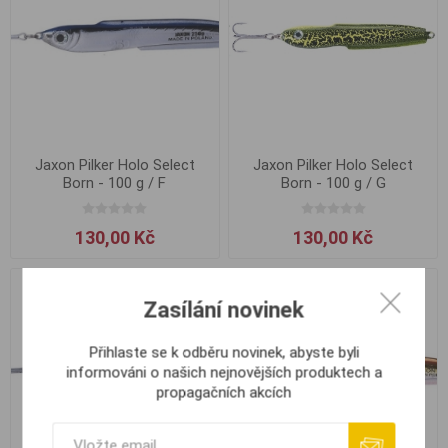
Jaxon Pilker Holo Select
Jaxon Pilker Holo Select
Born - 100 g / F
Born - 100 g / G
130,00 Kč
130,00 Kč
Zasílání novinek
Přihlaste se k odběru novinek, abyste byli
informováni o našich nejnovějších produktech a
propagačních akcích