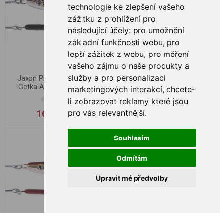
technologie ke zlepšení vašeho
zážitku z prohlížení pro
následující účely:
pro umožnění
základní funkčnosti webu
,
pro
lepší zážitek z webu
,
pro měření
vašeho zájmu o naše produkty a
služby a pro personalizaci
Jaxon Pilker Holo Select
Jaxon Pilker Holo Select
Getka Arbok - 160 g / B
Getka Arbok - 160 g / E
marketingových interakcí
,
chcete-
li zobrazovat reklamy které jsou
pro vás relevantnější
.
160,00 Kč
160,00 Kč
Souhlasím
Odmítám
Upravit mé předvolby