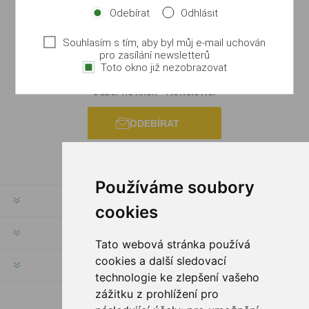
Odebírat
Odhlásit
Souhlasím s tím, aby byl můj e-mail uchován
pro zasílání newsletterů
Toto okno již nezobrazovat
Odběr novinek - Newsletter
ODEBÍRAT
Používáme soubory
INFORMACE
cookies
MŮJ ÚČET
Tato webová stránka používá
cookies a další sledovací
INFORMACE
technologie ke zlepšení vašeho
zážitku z prohlížení pro