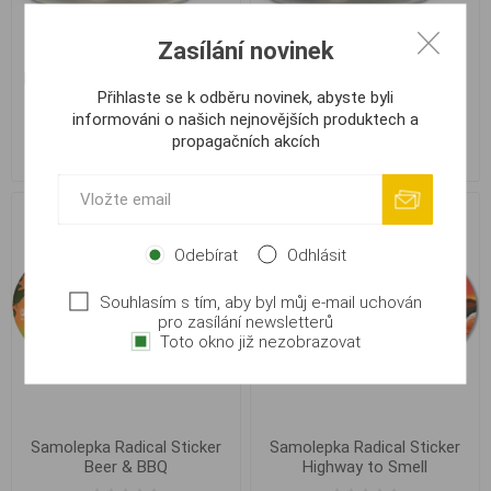
Zasílání novinek
Radical Vampire Garlic Neon
Radical Vampire Garlic Pop
Přihlaste se k odběru novinek, abyste byli
Pop Ups Boilie 50g
Ups Boilie 50g
informováni o našich nejnovějších produktech a
propagačních akcích
149,40 Kč
149,40 Kč
249,00 Kč
249,00 Kč
Odebírat
Odhlásit
Souhlasím s tím, aby byl můj e-mail uchován
pro zasílání newsletterů
Toto okno již nezobrazovat
Samolepka Radical Sticker
Samolepka Radical Sticker
Beer & BBQ
Highway to Smell