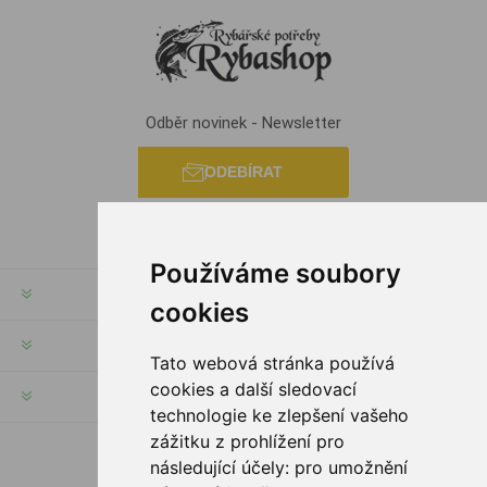
Odběr novinek - Newsletter
ODEBÍRAT
Používáme soubory
INFORMACE
cookies
MŮJ ÚČET
Tato webová stránka používá
cookies a další sledovací
INFORMACE
technologie ke zlepšení vašeho
zážitku z prohlížení pro
následující účely:
pro umožnění
SLEDUJTE NÁS