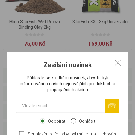
Hlína StarFish Wet Rrown
StarFish XXL 3kg Univerzální
Binding Clay 2kg
75,00 Kč
159,00 Kč
Zasílání novinek
Kategorie
Přihlaste se k odběru novinek, abyste byli
informováni o našich nejnovějších produktech a
propagačních akcích
Výrobci
Externí dodavatelé
Odebírat
Odhlásit
Oblíbené tagy
Souhlasím s tím, aby byl můj e-mail uchován