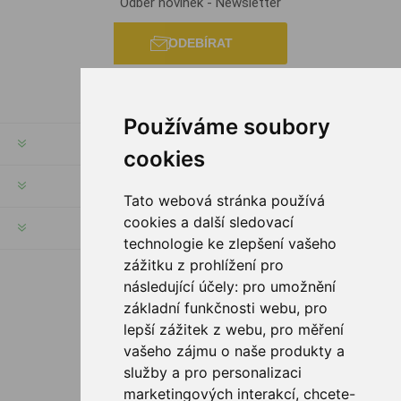
Odběr novinek - Newsletter
ODEBÍRAT
Používáme soubory
INFORMACE
cookies
MŮJ ÚČET
Tato webová stránka používá
cookies a další sledovací
INFORMACE
technologie ke zlepšení vašeho
zážitku z prohlížení pro
následující účely:
pro umožnění
SLEDUJTE NÁS
základní funkčnosti webu
,
pro
lepší zážitek z webu
,
pro měření
vašeho zájmu o naše produkty a
služby a pro personalizaci
MOŽNOSTI PLATBY
marketingových interakcí
,
chcete-