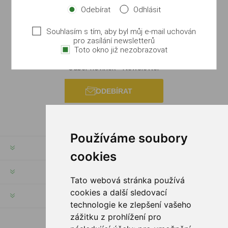
Odebírat
Odhlásit
Souhlasím s tím, aby byl můj e-mail uchován
pro zasílání newsletterů
Toto okno již nezobrazovat
Odběr novinek - Newsletter
ODEBÍRAT
Používáme soubory
INFORMACE
cookies
MŮJ ÚČET
Tato webová stránka používá
cookies a další sledovací
INFORMACE
technologie ke zlepšení vašeho
zážitku z prohlížení pro